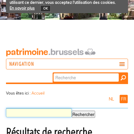
utilisant ce dernier, vous acceptez l'utilisation des cookies.
En savoir plus
OK
NAVIGATION
Chercher par
AGIR
Recherche
DÉCOUVRIR
avancée…
Vous êtes ici :
Accueil
NL
FR
PARTICIPER
Résultats de recherche