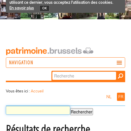
utilisant ce dernier, vous acceptez l'utilisation des cookies.
En savoir plus
OK
NAVIGATION
Chercher par
AGIR
Recherche
DÉCOUVRIR
avancée…
Vous êtes ici :
Accueil
NL
FR
PARTICIPER
Résultats de recherche