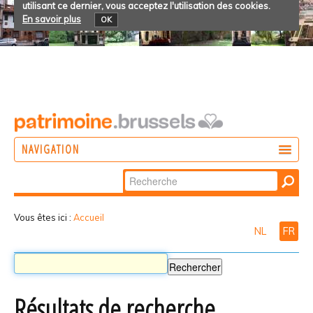
utilisant ce dernier, vous acceptez l'utilisation des cookies.
En savoir plus
OK
NAVIGATION
Chercher par
AGIR
Recherche
DÉCOUVRIR
avancée…
Vous êtes ici :
Accueil
NL
FR
PARTICIPER
Résultats de recherche