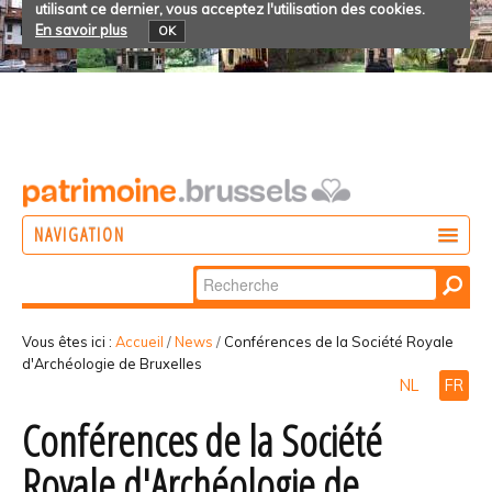
utilisant ce dernier, vous acceptez l'utilisation des cookies.
En savoir plus
OK
NAVIGATION
Chercher par
AGIR
Recherche
DÉCOUVRIR
avancée…
Vous êtes ici :
Accueil
/
News
/
Conférences de la Société Royale
d'Archéologie de Bruxelles
PARTICIPER
NL
FR
Conférences de la Société
Royale d'Archéologie de