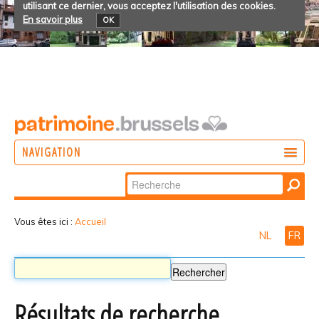
utilisant ce dernier, vous acceptez l'utilisation des cookies.
En savoir plus
OK
NAVIGATION
Chercher par
AGIR
Recherche
DÉCOUVRIR
avancée…
Vous êtes ici :
Accueil
NL
FR
PARTICIPER
Résultats de recherche