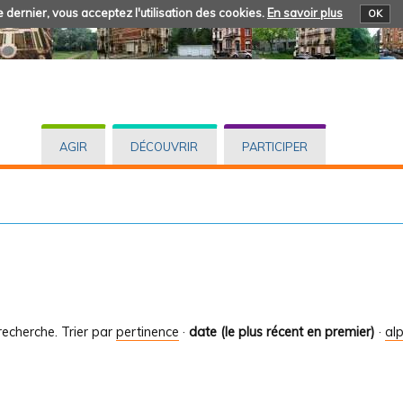
 dernier, vous acceptez l'utilisation des cookies.
En savoir plus
OK
AGIR
DÉCOUVRIR
PARTICIPER
recherche.
Trier par
pertinence
·
date (le plus récent en premier)
·
al