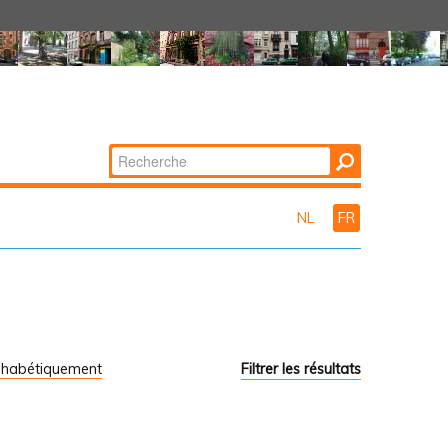
Chercher par
Recherche
avancée…
NL
FR
phabétiquement
Filtrer les résultats