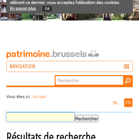
utilisant ce dernier, vous acceptez l'utilisation des cookies.
En savoir plus
OK
NAVIGATION
Chercher par
AGIR
Recherche
DÉCOUVRIR
avancée…
Vous êtes ici :
Accueil
NL
FR
PARTICIPER
Résultats de recherche