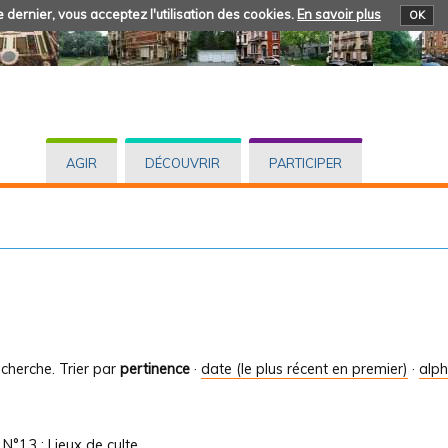
 dernier, vous acceptez l'utilisation des cookies.
En savoir plus
OK
AGIR
DÉCOUVRIR
PARTICIPER
cherche.
Trier par
pertinence
·
date (le plus récent en premier)
·
alp
/
N°13 : Lieux de culte