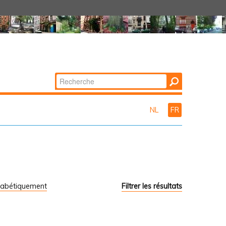
Chercher par
Recherche
avancée…
NL
FR
habétiquement
Filtrer les résultats