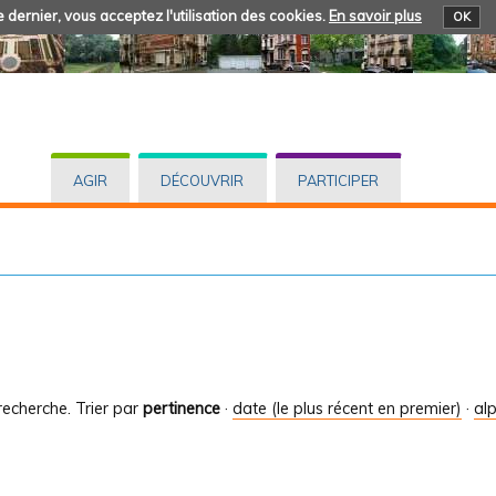
 dernier, vous acceptez l'utilisation des cookies.
En savoir plus
OK
AGIR
DÉCOUVRIR
PARTICIPER
recherche.
Trier par
pertinence
·
date (le plus récent en premier)
·
al