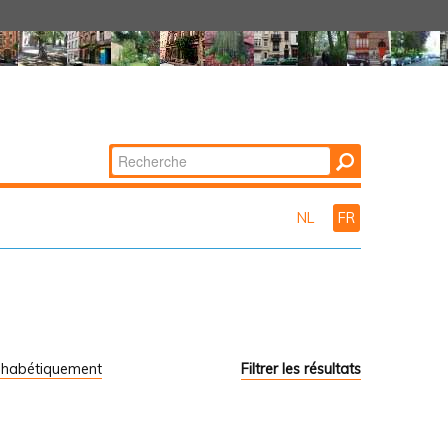
Chercher par
Recherche
avancée…
NL
FR
phabétiquement
Filtrer les résultats