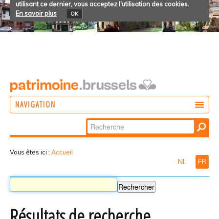
utilisant ce dernier, vous acceptez l'utilisation des cookies.
En savoir plus
OK
NAVIGATION
Chercher par
AGIR
Recherche
DÉCOUVRIR
avancée…
Vous êtes ici :
Accueil
NL
FR
PARTICIPER
Résultats de recherche