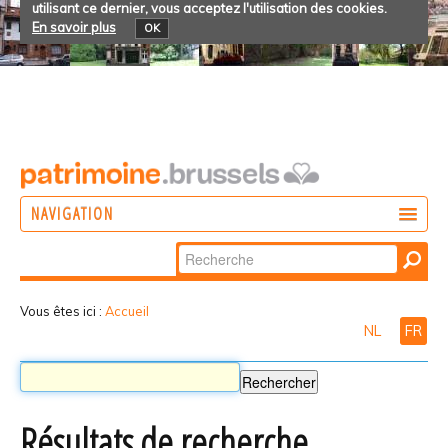
utilisant ce dernier, vous acceptez l'utilisation des cookies.
En savoir plus
OK
NAVIGATION
Chercher par
AGIR
Recherche
DÉCOUVRIR
avancée…
Vous êtes ici :
Accueil
NL
FR
PARTICIPER
Résultats de recherche