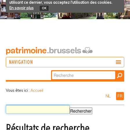
utilisant ce dernier, vous acceptez l'utilisation des cookies.
En savoir plus
OK
NAVIGATION
Chercher par
AGIR
Recherche
DÉCOUVRIR
avancée…
Vous êtes ici :
Accueil
NL
FR
PARTICIPER
Résultats de recherche