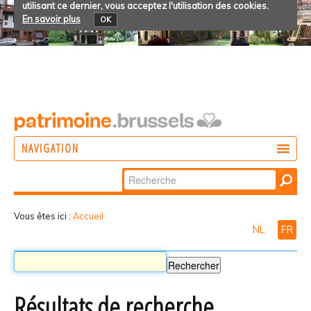
utilisant ce dernier, vous acceptez l'utilisation des cookies.
En savoir plus
OK
NAVIGATION
Chercher par
AGIR
Recherche
DÉCOUVRIR
avancée…
Vous êtes ici :
Accueil
NL
FR
PARTICIPER
Résultats de recherche