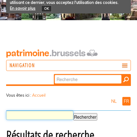
utilisant ce dernier, vous acceptez l'utilisation des cookies.
En savoir plus
OK
NAVIGATION
Chercher par
AGIR
Recherche
DÉCOUVRIR
avancée…
Vous êtes ici :
Accueil
NL
FR
PARTICIPER
Résultats de recherche