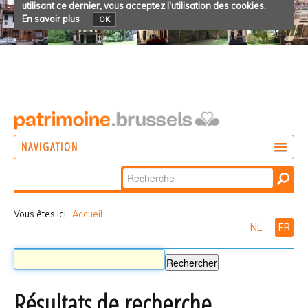
utilisant ce dernier, vous acceptez l'utilisation des cookies.
En savoir plus
OK
NAVIGATION
Chercher par
AGIR
Recherche
DÉCOUVRIR
avancée…
Vous êtes ici :
Accueil
NL
FR
PARTICIPER
Résultats de recherche