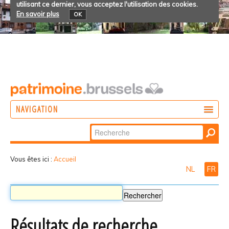
utilisant ce dernier, vous acceptez l'utilisation des cookies.
En savoir plus
OK
NAVIGATION
Chercher par
AGIR
Recherche
DÉCOUVRIR
avancée…
Vous êtes ici :
Accueil
NL
FR
PARTICIPER
Résultats de recherche