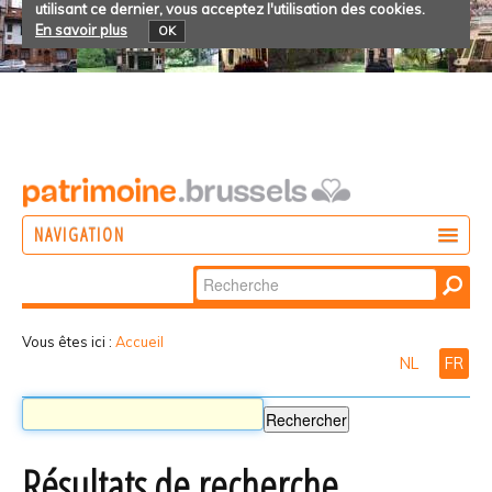
utilisant ce dernier, vous acceptez l'utilisation des cookies.
En savoir plus
OK
NAVIGATION
Chercher par
AGIR
Recherche
DÉCOUVRIR
avancée…
Vous êtes ici :
Accueil
NL
FR
PARTICIPER
Résultats de recherche