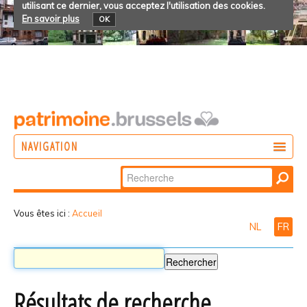
utilisant ce dernier, vous acceptez l'utilisation des cookies.
En savoir plus
OK
NAVIGATION
Chercher par
AGIR
Recherche
DÉCOUVRIR
avancée…
Vous êtes ici :
Accueil
NL
FR
PARTICIPER
Résultats de recherche