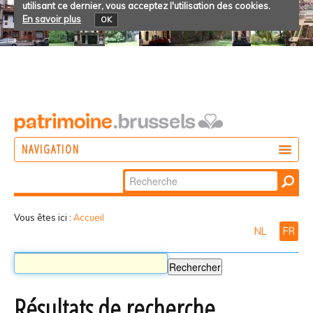
utilisant ce dernier, vous acceptez l'utilisation des cookies.
En savoir plus
OK
NAVIGATION
Chercher par
AGIR
Recherche
DÉCOUVRIR
avancée…
Vous êtes ici :
Accueil
NL
FR
PARTICIPER
Résultats de recherche