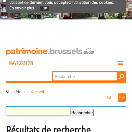
utilisant ce dernier, vous acceptez l'utilisation des cookies.
En savoir plus
OK
NAVIGATION
Chercher par
AGIR
Recherche
DÉCOUVRIR
avancée…
Vous êtes ici :
Accueil
NL
FR
PARTICIPER
Résultats de recherche