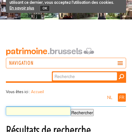
utilisant ce dernier, vous acceptez l'utilisation des cookies.
En savoir plus
OK
NAVIGATION
Chercher par
AGIR
Recherche
DÉCOUVRIR
avancée…
Vous êtes ici :
Accueil
NL
FR
PARTICIPER
Résultats de recherche