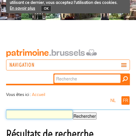
utilisant ce dernier, vous acceptez l'utilisation des cookies.
En savoir plus
OK
NAVIGATION
Chercher par
AGIR
Recherche
DÉCOUVRIR
avancée…
Vous êtes ici :
Accueil
NL
FR
PARTICIPER
Résultats de recherche