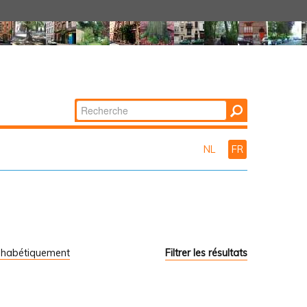
Chercher par
Recherche
avancée…
NL
FR
phabétiquement
Filtrer les résultats