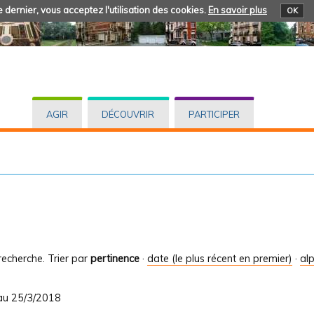
 dernier, vous acceptez l'utilisation des cookies.
En savoir plus
OK
AGIR
DÉCOUVRIR
PARTICIPER
recherche.
Trier par
pertinence
·
date (le plus récent en premier)
·
al
 au 25/3/2018