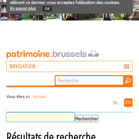
utilisant ce dernier, vous acceptez l'utilisation des cookies.
En savoir plus
OK
NAVIGATION
Chercher par
AGIR
Recherche
DÉCOUVRIR
avancée…
Vous êtes ici :
Accueil
NL
FR
PARTICIPER
Résultats de recherche