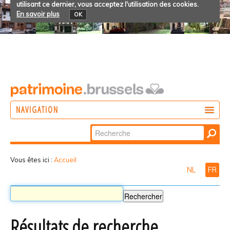
utilisant ce dernier, vous acceptez l'utilisation des cookies.
En savoir plus
OK
NAVIGATION
Chercher par
AGIR
Recherche
DÉCOUVRIR
avancée…
Vous êtes ici :
Accueil
NL
FR
PARTICIPER
Résultats de recherche