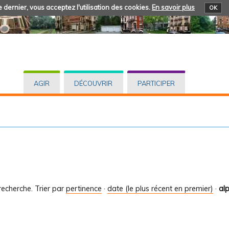
 dernier, vous acceptez l'utilisation des cookies.
En savoir plus
OK
AGIR
DÉCOUVRIR
PARTICIPER
recherche.
Trier par
pertinence
·
date (le plus récent en premier)
·
al