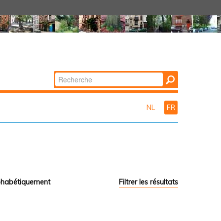
Chercher par
Recherche
avancée…
NL
FR
phabétiquement
Filtrer les résultats