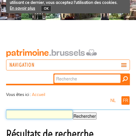
utilisant ce dernier, vous acceptez l'utilisation des cookies.
En savoir plus
OK
NAVIGATION
Chercher par
AGIR
Recherche
DÉCOUVRIR
avancée…
Vous êtes ici :
Accueil
NL
FR
PARTICIPER
Résultats de recherche