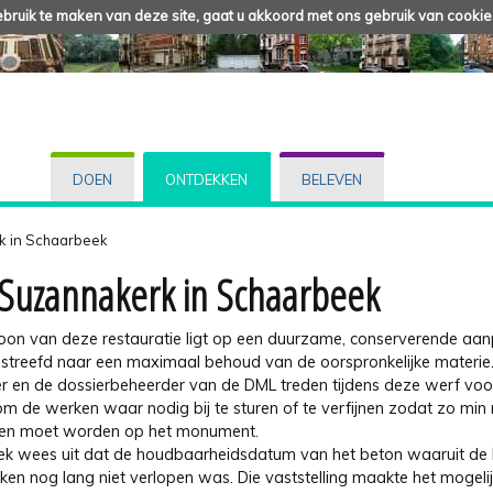
ruik te maken van deze site, gaat u akkoord met ons gebruik van cookie
DOEN
ONTDEKKEN
BELEVEN
k in Schaarbeek
-Suzannakerk in Schaarbeek
oon van deze restauratie ligt op een duurzame, conserverende aan
streefd naar een maximaal behoud van de oorspronkelijke materie
 en de dossierbeheerder van de DML treden tijdens deze werf voo
m de werken waar nodig bij te sturen of te verfijnen zodat zo min 
en moet worden op het monument.
k wees uit dat de houdbaarheidsdatum van het beton waaruit de k
en nog lang niet verlopen was. Die vaststelling maakte het mogelij