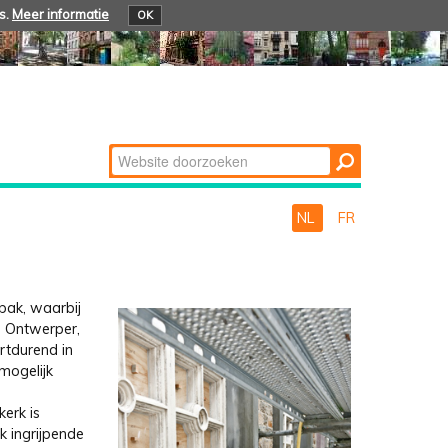
s.
Meer informatie
OK
Zoek
Geavanceerd
zoeken...
NL
FR
pak, waarbij
. Ontwerper,
rtdurend in
mogelijk
erk is
k ingrijpende