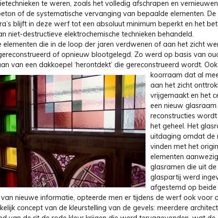
tietechnieken te weren, zoals het volledig afschrapen en vernieuwe
beton of de systematische vervanging van bepaalde elementen. De
ra’s blijft in deze werf tot een absoluut minimum beperkt en het b
an niet-destructieve elektrochemische technieken behandeld.
 elementen die in de loop der jaren verdwenen of aan het zicht we
ereconstrueerd of opnieuw blootgelegd. Zo werd op basis van oud
aan van een dakkoepel ‘herontdekt’ die gereconstrueerd wordt.
Ook
koorraam dat al mee
aan het zicht onttro
vrijgemaakt en het c
een nieuw glasraam v
reconstructies word
het geheel. Het glas
uitdaging omdat de n
vinden met het origi
elementen aanwezig 
glasramen die uit de
glaspartij werd ing
afgestemd op beide 
 van nieuwe informatie, opteerde men er tijdens de werf ook voor 
elijk concept van de kleurstelling van de gevels: meerdere architect
nd van de rit de rode kleur krijgen die werd teruggevonden, wat de 