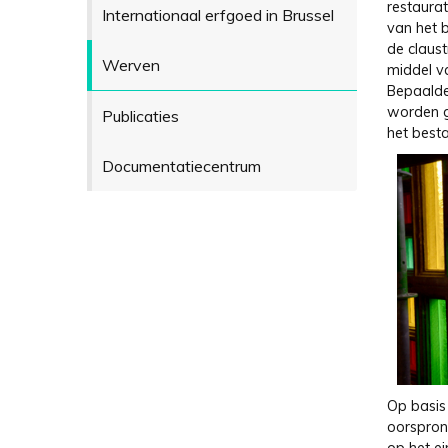
restaura
Internationaal erfgoed in Brussel
van het 
de claust
Werven
middel v
Bepaalde
worden g
Publicaties
het best
Documentatiecentrum
Op basis
oorspronk
op het ei