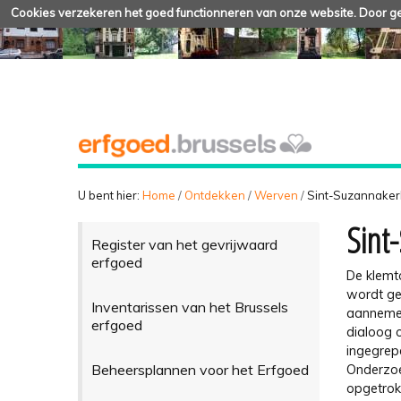
Cookies verzekeren het goed functionneren van onze website. Door geb
U bent hier:
Home
/
Ontdekken
/
Werven
/
Sint-Suzannaker
Sint
Register van het gevrijwaard
erfgoed
De klemt
wordt ge
Inventarissen van het Brussels
aannemer
erfgoed
dialoog o
ingegrep
Beheersplannen voor het Erfgoed
Onderzoe
opgetrokk