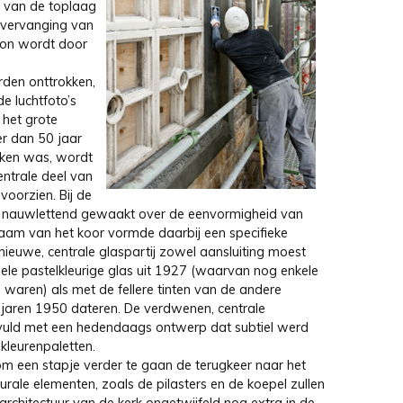
n van de toplaag
 vervanging van
eton wordt door
rden onttrokken,
e luchtfoto’s
 het grote
r dan 50 jaar
kken was, wordt
entrale deel van
oorzien. Bij de
t nauwlettend gewaakt over de eenvormigheid van
raam van het koor vormde daarbij een specifieke
ieuwe, centrale glaspartij zowel aansluiting moest
nele pastelkleurige glas uit 1927 (waarvan nog enkele
waren) als met de fellere tinten van de andere
 jaren 1950 dateren. De verdwenen, centrale
evuld met een hedendaags ontwerp dat subtiel werd
kleurenpaletten.
om een stapje verder te gaan de terugkeer naar het
urale elementen, zoals de pilasters en de koepel zullen
architectuur van de kerk ongetwijfeld nog extra in de