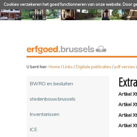
Cookies verzekeren het goed functionneren van onze website. Door geb
U bent hier:
Home
/
Links
/
Digitale publicaties
/
pdf versies
Extr
BWRO en besluiten
Artikel X
stedenbouw.brussels
Artikel X
Inventarissen
Artikel X
Artikel X
ICE