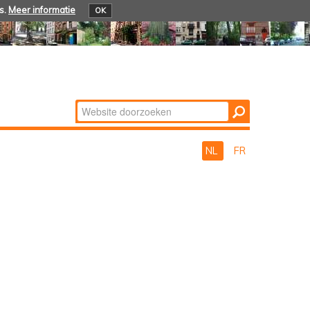
s.
Meer informatie
OK
Zoek
Geavanceerd
zoeken...
NL
FR