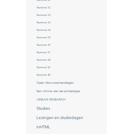
Nummer 31
Nummer 32
Nummer 33
Nummer 34
Nummer 35
Nummer 36
Nummer 37
Nummer 38
Nummer 39
Nummer 40
Open Monumentendagen
Een vitrine voor de archeologie
URBAN RESEARCH
Studies
Lezingen en studiedagen
inHTML