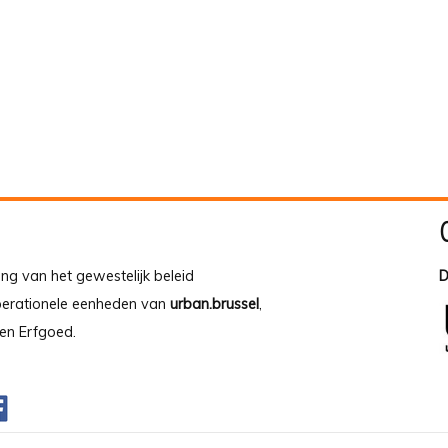
ing van het gewestelijk beleid
D
operationele eenheden van
urban.brussel
,
en Erfgoed.