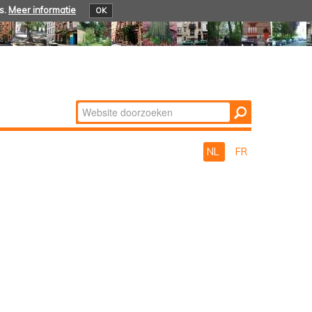
s.
Meer informatie
OK
Zoek
Geavanceerd
zoeken...
NL
FR