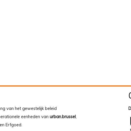
ing van het gewestelijk beleid
D
operationele eenheden van
urban.brussel
,
en Erfgoed.