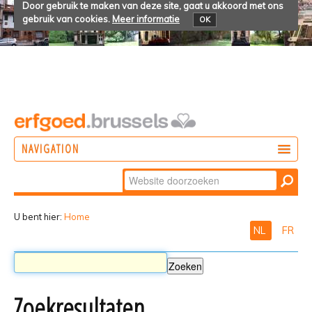
Door gebruik te maken van deze site, gaat u akkoord met ons
gebruik van cookies.
Meer informatie
OK
NAVIGATION
Zoek
DOEN
Geavanceerd
ONTDEKKEN
zoeken...
U bent hier:
Home
NL
FR
BELEVEN
Zoekresultaten