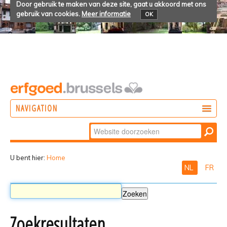
Door gebruik te maken van deze site, gaat u akkoord met ons
gebruik van cookies.
Meer informatie
OK
NAVIGATION
Zoek
DOEN
Geavanceerd
ONTDEKKEN
zoeken...
U bent hier:
Home
NL
FR
BELEVEN
Zoekresultaten