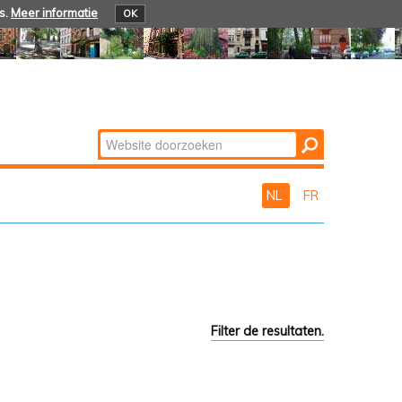
s.
Meer informatie
OK
Zoek
Geavanceerd
zoeken...
NL
FR
Filter de resultaten.