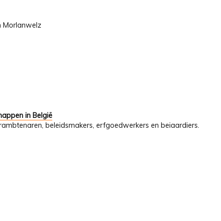
n Morlanwelz
appen in België
uurambtenaren, beleidsmakers, erfgoedwerkers en beiaardiers.