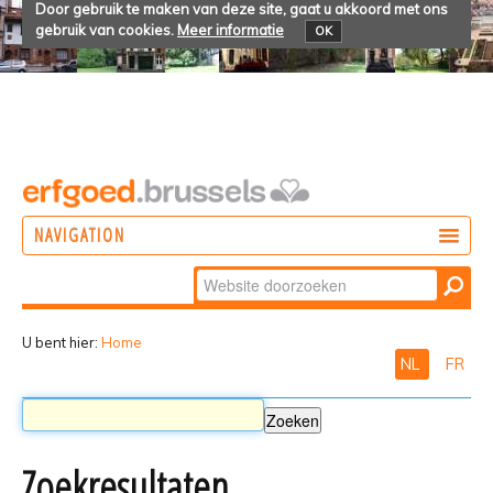
Door gebruik te maken van deze site, gaat u akkoord met ons
gebruik van cookies.
Meer informatie
OK
NAVIGATION
Zoek
DOEN
Geavanceerd
ONTDEKKEN
zoeken...
U bent hier:
Home
NL
FR
BELEVEN
Zoekresultaten