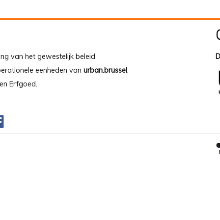
ing van het gewestelijk beleid
D
operationele eenheden van
urban.brussel
,
en Erfgoed.