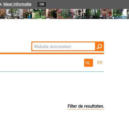
s.
Meer informatie
OK
Zoek
Geavanceerd
zoeken...
NL
FR
Filter de resultaten.