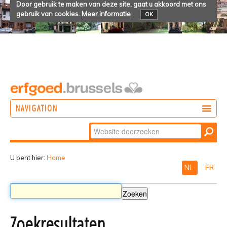
Door gebruik te maken van deze site, gaat u akkoord met ons
gebruik van cookies.
Meer informatie
OK
NAVIGATION
Zoek
DOEN
Geavanceerd
ONTDEKKEN
zoeken...
U bent hier:
Home
NL
FR
BELEVEN
Zoekresultaten