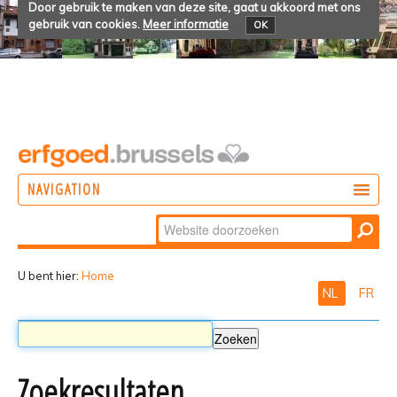
Door gebruik te maken van deze site, gaat u akkoord met ons
gebruik van cookies.
Meer informatie
OK
NAVIGATION
Zoek
DOEN
Geavanceerd
ONTDEKKEN
zoeken...
U bent hier:
Home
NL
FR
BELEVEN
Zoekresultaten