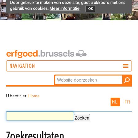
Door gebruik te maken van deze site, gaat u akkoord met ons
gebruik van cookies.
Meer informatie
OK
NAVIGATION
Zoek
DOEN
Geavanceerd
ONTDEKKEN
zoeken...
U bent hier:
Home
NL
FR
BELEVEN
Zoekresultaten