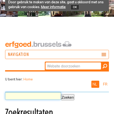
Door gebruik te maken van deze site, gaat u akkoord met ons
gebruik van cookies.
Meer informatie
OK
NAVIGATION
Zoek
DOEN
Geavanceerd
ONTDEKKEN
zoeken...
U bent hier:
Home
NL
FR
BELEVEN
Zoekresultaten