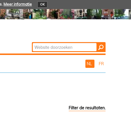
s.
Meer informatie
OK
Zoek
Geavanceerd
zoeken...
NL
FR
Filter de resultaten.