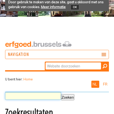
Door gebruik te maken van deze site, gaat u akkoord met ons
gebruik van cookies.
Meer informatie
OK
NAVIGATION
Zoek
DOEN
Geavanceerd
ONTDEKKEN
zoeken...
U bent hier:
Home
NL
FR
BELEVEN
Zoekresultaten