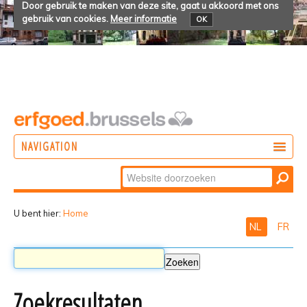
Door gebruik te maken van deze site, gaat u akkoord met ons
gebruik van cookies.
Meer informatie
OK
NAVIGATION
Zoek
DOEN
Geavanceerd
ONTDEKKEN
zoeken...
U bent hier:
Home
NL
FR
BELEVEN
Zoekresultaten