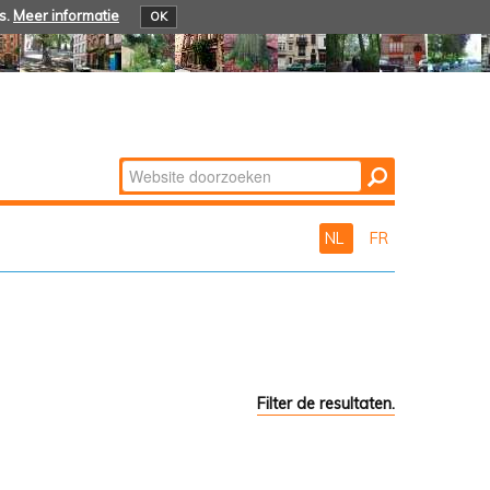
s.
Meer informatie
OK
Zoek
Geavanceerd
zoeken...
NL
FR
Filter de resultaten.