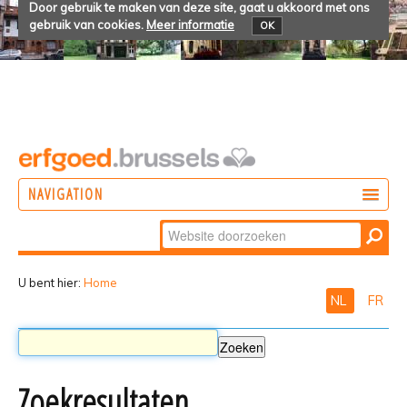
Door gebruik te maken van deze site, gaat u akkoord met ons
gebruik van cookies.
Meer informatie
OK
NAVIGATION
Zoek
DOEN
Geavanceerd
ONTDEKKEN
zoeken...
U bent hier:
Home
NL
FR
BELEVEN
Zoekresultaten