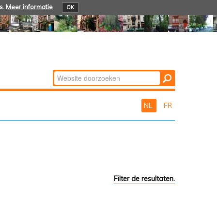
s.
Meer informatie
OK
Zoek
Geavanceerd
zoeken...
NL
FR
Filter de resultaten.