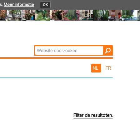
s.
Meer informatie
OK
Zoek
Geavanceerd
zoeken...
NL
FR
Filter de resultaten.