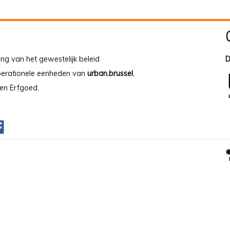
ing van het gewestelijk beleid
D
operationele eenheden van
urban.brussel
,
en Erfgoed.