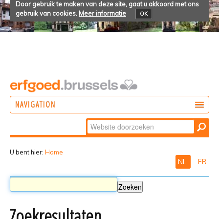
Door gebruik te maken van deze site, gaat u akkoord met ons
gebruik van cookies.
Meer informatie
OK
NAVIGATION
Zoek
DOEN
Geavanceerd
ONTDEKKEN
zoeken...
U bent hier:
Home
NL
FR
BELEVEN
Zoekresultaten