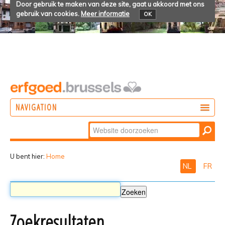
Door gebruik te maken van deze site, gaat u akkoord met ons
gebruik van cookies.
Meer informatie
OK
NAVIGATION
Zoek
DOEN
Geavanceerd
ONTDEKKEN
zoeken...
U bent hier:
Home
NL
FR
BELEVEN
Zoekresultaten