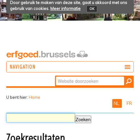
Door gebruik te maken van deze site, gaat u akkoord met ons
gebruik van cookies.
Meer informatie
OK
NAVIGATION
Zoek
DOEN
Geavanceerd
ONTDEKKEN
zoeken...
U bent hier:
Home
NL
FR
BELEVEN
Zoekresultaten