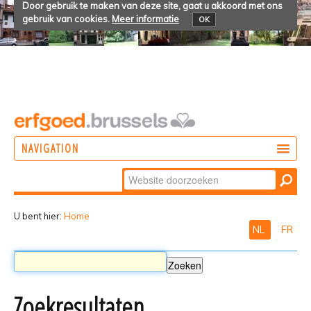
Door gebruik te maken van deze site, gaat u akkoord met ons
gebruik van cookies.
Meer informatie
OK
NAVIGATION
Zoek
DOEN
Geavanceerd
ONTDEKKEN
zoeken...
U bent hier:
Home
NL
FR
BELEVEN
Zoekresultaten